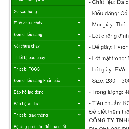
- Chất liệu: Da b
Xe kéo hàng
- Kiểu dáng: Cổ
Bình chữa cháy
- Mũi giày: Thép
Đèn chiếu sáng
- Lót chống đinh
- Đế giày: Pyron
Vòi chữa cháy
- Lót mặt trong:
Thiết bị báo cháy
- Lót giày: EVA
Thiết bị PCCC
- Size: 230 – 3
Đèn chiếu sáng khẩn cấp
- Trong lượng: 
Bảo hộ lao động
- Tiêu chuẩn: K
Bảo hộ an toàn
Để biết thêm thô
Thiết bị giao thông
CÔNG TY TNH
Bộ ứng phó tràn đổ hóa chất