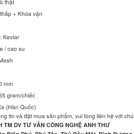
ò thật
 thấp + Khóa vặn
: Kevlar
e / cao su
 Mesh
00 mm
465 gram/chiếc
Cs (Hàn Quốc)
ng tin và đặt mua sản phẩm, vui lòng liên hệ với chú
H TM DV TƯ VẤN CÔNG NGHỆ ANH THƯ