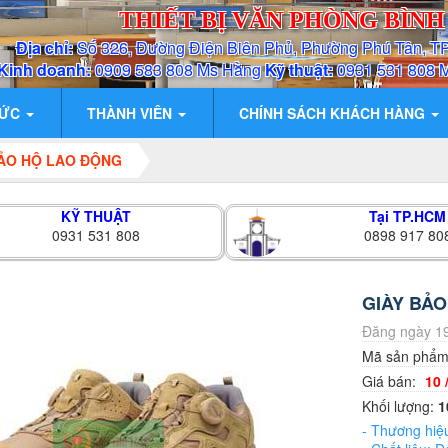
THIẾT BỊ VĂN PHÒNG BÌN
Địa chỉ:
Số 326, Đường Điện Biên Phủ, Phường Phú Tân, T
Kinh doanh:
0909 583 808 Ms Hằng
Kỹ thuật:
0931 531 808 
TỨC
THÀNH VIÊN
CHÍNH SÁCH KHÁCH HÀNG
BẢO HỘ LAO ĐỘNG
KỸ THUẬT
Tại TP.HCM
0931 531 808
0898 917 80
GIÀY BẢ
Đăng ngày 19
Mã sản phẩ
Giá bán:
10 
Khối lượng:
1
- Thương hiệ