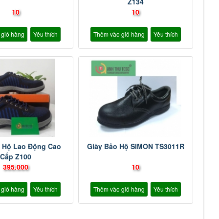
Z134
10
10
 giỏ hàng
Yêu thích
Thêm vào giỏ hàng
Yêu thích
o Hộ Lao Động Cao
Giày Bảo Hộ SIMON TS3011R
Cấp Z100
395.000
10
 giỏ hàng
Yêu thích
Thêm vào giỏ hàng
Yêu thích