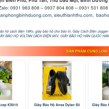
iện Biên Phủ, Phú Tân, Thủ Dầu Một, Bình Dương
 Zalo: 0931 983 808 – 0937 804 808 – 0931 531 808
ivanphongbinhduong.com
,
sieuthianhthu.com
,
baoh
bảo hộ cách điện 18Kv
,
giày bảo hộ cho bảo tri
,
Giày Cách Điện Jogger
IÀY BẢO HỘ VOLTAN CÁCH ĐIỆN 6KV
,
GIÀY BẢO HỘ HÀN QUỐC HA
SẢN PHẨM CÙNG LOẠI
Kcep KX015
Giày Bảo Hộ Ansa Dylan S3
Giày Bảo 