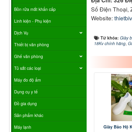
Địa Chỉ: 326 Đ
Số Điện Thoại,
Bồn rửa mắt khẩn cấp
Website:
thietb
Linh kiện - Phụ kiện
Dịch Vụ
Từ khóa:
Giày 
18Kv chính hãng
,
G
Thiết bị văn phòng
Ghế văn phòng
Tủ sắt các loại
Máy đo độ ẩm
Dụng cụ y tế
Đồ gia dụng
Sản phẩm khác
Giày Bảo Hộ 
Máy lạnh