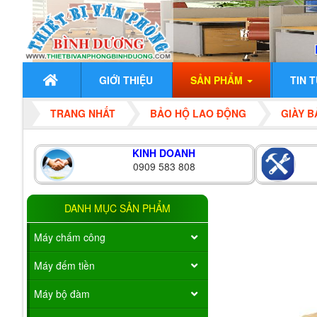
GIỚI THIỆU
SẢN PHẨM
TIN 
TRANG NHẤT
BẢO HỘ LAO ĐỘNG
GIÀY 
KINH DOANH
0909 583 808
DANH MỤC SẢN PHẨM
Máy chấm công
Máy đếm tiền
Máy bộ đàm