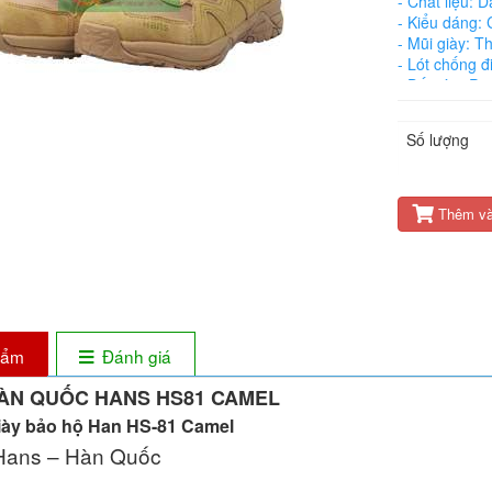
- Chất liệu: D
- Kiểu dáng:
- Mũi giày: T
- Lót chống đ
- Đế giày: Py
- Lót mặt tro
- Lót giày: E
Số lượng
- Size: 230 
- Trong lượn
- Tiêu chuẩn
Thêm và
phẩm
Đánh giá
HÀN QUỐC HANS HS81 CAMEL
iày bảo hộ Han HS-81 Camel
 Hans – Hàn Quốc