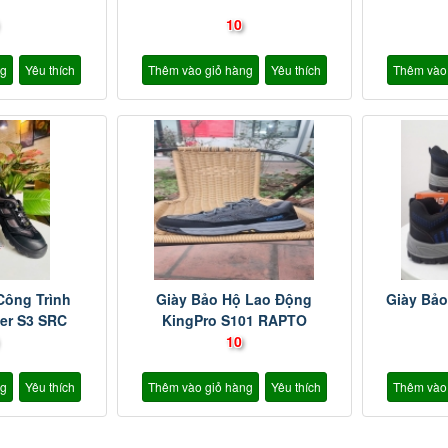
10
ng
Yêu thích
Thêm vào giỏ hàng
Yêu thích
Thêm vào
Công Trình
Giày Bảo Hộ Lao Động
Giày Bả
er S3 SRC
KingPro S101 RAPTO
10
ng
Yêu thích
Thêm vào giỏ hàng
Yêu thích
Thêm vào