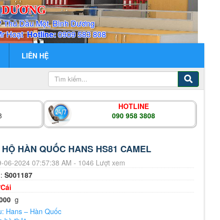
H DƯƠNG
P Thủ Dầu Một, Bình Dương
Mr Hoạt
Hotline:
0909 583 808
LIÊN HỆ
HOTLINE
8
090 958 3808
O HỘ HÀN QUỐC HANS HS81 CAMEL
-06-2024 07:57:38 AM - 1046 Lượt xem
m:
S001187
/Cái
000
g
u: Hans – Hàn Quốc