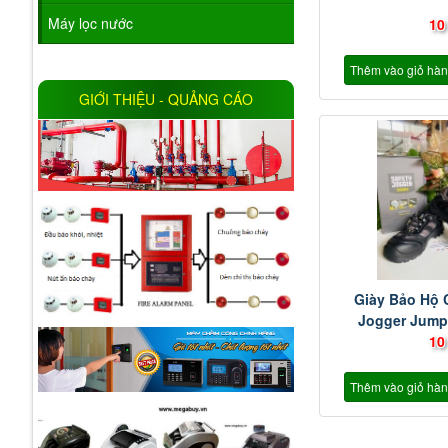
Máy lọc nước
10
Thêm vào giỏ hà
GIỚI THIỆU - QUẢNG CÁO
Giày Bảo Hộ 
Jogger Jump
10
Thêm vào giỏ hà