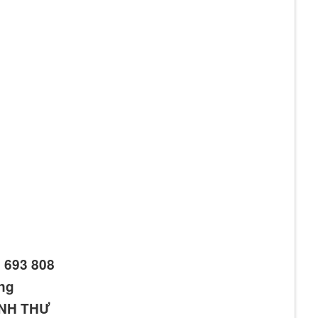
6 693 808
ơng
ANH THƯ