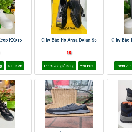
Kcep KX015
Giày Bảo Hộ Ansa Dylan S3
Giày Bảo 
10
ng
Yêu thích
Thêm vào giỏ hàng
Yêu thích
Thêm vào