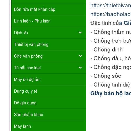
https://thietbi
Bồn rửa mắt khẩn cấp
https://baohol
Linh kiện - Phụ kiện
Đặc tính củ
a
Gi
- Chống thấm n
Dịch Vụ
- Chống trơn trư
Thiết bị văn phòng
- Chống đinh
Ghế văn phòng
- Chống dầu, hó
- Chống dập ng
Tủ sắt các loại
- Chống sốc
Máy đo độ ẩm
- Chống tĩnh đi
Dụng cụ y tế
Giày bảo hộ l
Đồ gia dụng
Sản phẩm khác
Máy lạnh