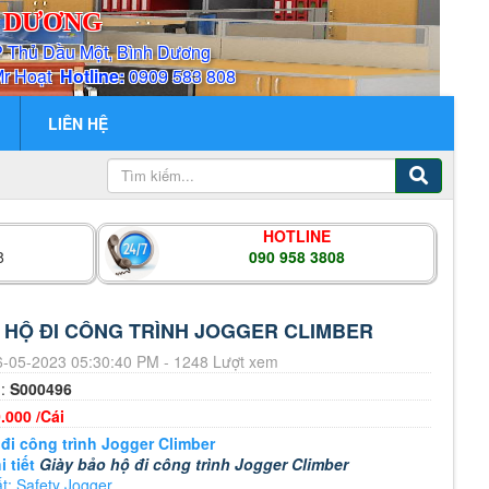
H DƯƠNG
P Thủ Dầu Một, Bình Dương
Mr Hoạt
Hotline:
0909 583 808
LIÊN HỆ
HOTLINE
8
090 958 3808
 HỘ ĐI CÔNG TRÌNH JOGGER CLIMBER
-05-2023 05:30:40 PM - 1248 Lượt xem
m:
S000496
.000 /Cái
đi công trình Jogger Climber
i tiết
Giày bảo hộ đi công trình Jogger Climber
t: Safety Jogger