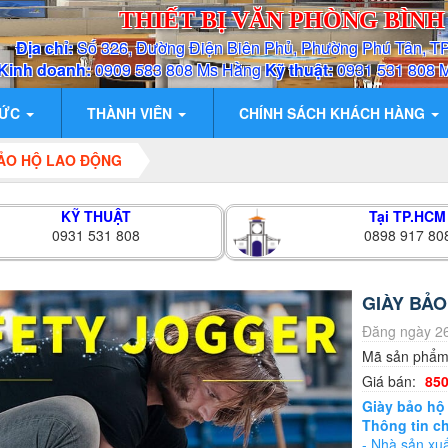
THIẾT BỊ VĂN PHÒNG BÌN
Địa chỉ:
Số 326, Đường Điện Biên Phủ, Phường Phú Tân, T
Kinh doanh:
0909 583 808 Ms Hằng
Kỹ thuật:
0931 531 808 
TỨC
THÀNH VIÊN
CHÍNH SÁCH KHÁCH HÀNG
BẢO HỘ LAO ĐỘNG
KỸ THUẬT
Tại TP.HCM
0931 531 808
0898 917 80
GIÀY BẢO
Đăng ngày 26
Mã sản phẩ
Giá bán:
850
Giày bảo hộ 
Thông tin ch
- Nhà sản xuấ