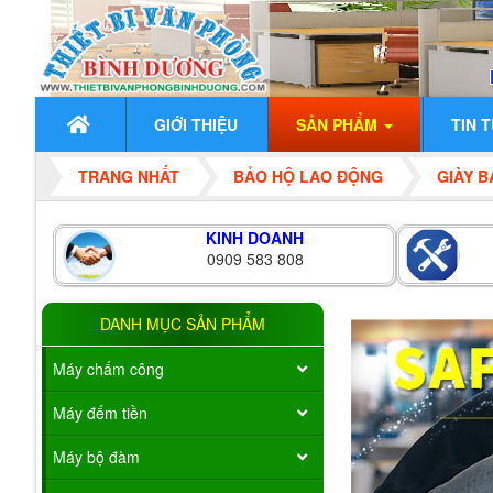
GIỚI THIỆU
SẢN PHẨM
TIN 
TRANG NHẤT
BẢO HỘ LAO ĐỘNG
GIÀY 
KINH DOANH
0909 583 808
DANH MỤC SẢN PHẨM
Máy chấm công
Máy đếm tiền
Máy bộ đàm