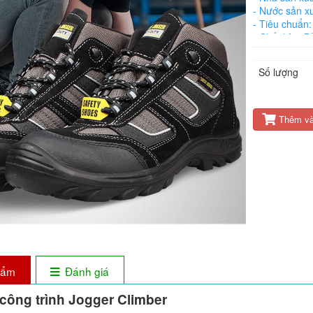
- Nước sản xu
- Tiêu chuẩ
- Chất liệu: 
- Cấu tạo: M
- Cỡ giày: 3
Số lượng
- Dòng sản 
- Công dụng:
- Loại: Cao c
- Bảo hành: 
Thêm và
phẩm
Đánh giá
 công trình Jogger Climber