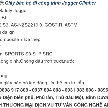
iết
Giày bảo hộ đi công trình Jogger Climber
 Safety Jogger
 Bỉ
CE S3, AS/NZS2210.3, GOST-R, ASTM
g da xịn
Composite + Đế thép
7
ẩm: SPORTS S3-S1P SRC
ống đinh,Chống dầu trơn trượt,nước
háng
 giày bảo hộ lao động liên hệ em tư vấn
0898 917 808 - 0937 804 808 - 0931 983 808 - 089
 Điện biên phủ, Phú tân, Thủ dầu Một, Bình Dư
H THƯƠNG MẠI DỊCH VỤ TƯ VẤN CÔNG NGHỆ 