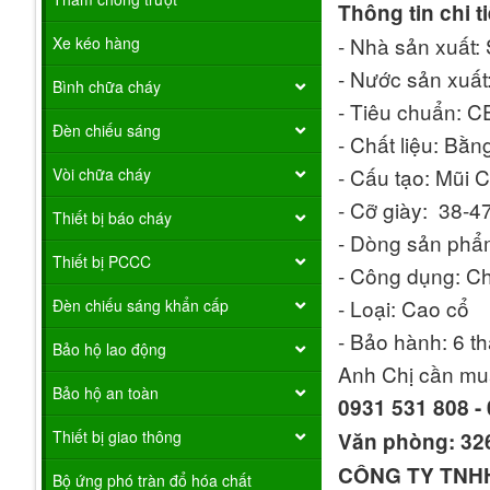
Thông tin chi t
- Nhà sản xuất:
Xe kéo hàng
- Nước sản xuất:
Bình chữa cháy
- Tiêu chuẩn: 
Đèn chiếu sáng
- Chất liệu: Bằn
- Cấu tạo: Mũi 
Vòi chữa cháy
- Cỡ giày: 38-4
Thiết bị báo cháy
- Dòng sản ph
Thiết bị PCCC
- Công dụng: Ch
- Loại: Cao cổ
Đèn chiếu sáng khẩn cấp
- Bảo hành: 6 t
Bảo hộ lao động
Anh Chị cần mua
Bảo hộ an toàn
0931 531 808 - 
Thiết bị giao thông
Văn phòng: 326
CÔNG TY TNH
Bộ ứng phó tràn đổ hóa chất