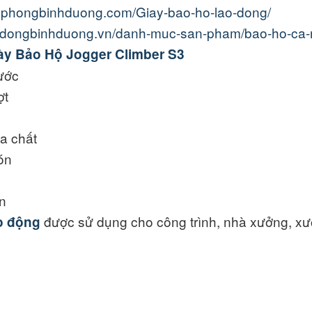
vanphongbinhduong.com/Giay-bao-ho-lao-dong/
aodongbinhduong.vn/danh-muc-san-pham/bao-ho-ca-
ày Bảo Hộ Jogger Climber S3
ước
ợt
a chất
ón
ện
được sử dụng cho công trình, nhà xưởng, xư
ao động