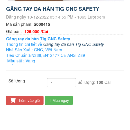
GĂNG TAY DA HÀN TIG GNC SAFETY
Đăng ngày 10-12-2022 05:14:55 PM - 1863 Lượt xem
Mã sản phẩm:
S000415
Giá bán:
125.000 /Cái
Găng tay da hàn Tig GNC Safety
Thông tin chi tiết về
Găng tay da hàn Tig GNC Safety
Nhà Sản Xuất: GNC, Việt Nam
Tiêu Chuẩn:EN338,EN12477,CE ANSI Z89
Màu sắt : Vàng
Chất liệu : Da lộn và bên trong lớp Cotton
Chiều dài : 36cm
Chống chịu nhiệt 100°C trong 15s
Số lượng
Số lượng:
100
Cái
Chống mài mòn : Mức độ 3/4
Chống cắt : Mức độ 1/5
Chống xé rách : Mức độ 3/4
Chống đâm xuyên : Mức độ 3/4
Thêm vào giỏ
Mua ngay