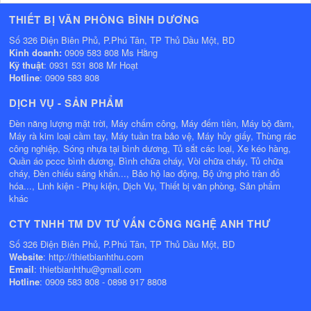
THIẾT BỊ VĂN PHÒNG BÌNH DƯƠNG
Số 326 Điện Biên Phủ, P.Phú Tân, TP Thủ Dầu Một, BD
Kinh doanh:
0909 583 808 Ms Hằng
Kỹ thuật
: 0931 531 808 Mr Hoạt
Hotline
: 0909 583 808
DỊCH VỤ - SẢN PHẨM
Đèn năng lượng mặt trời, Máy chấm công, Máy đếm tiền, Máy bộ đàm,
Máy rà kim loại cầm tay, Máy tuần tra bảo vệ, Máy hủy giấy, Thùng rác
công nghiệp, Sóng nhựa tại bình dương, Tủ sắt các loại, Xe kéo hàng,
Quần áo pccc bình dương, Bình chữa cháy, Vòi chữa cháy, Tủ chữa
cháy, Đèn chiếu sáng khẩn..., Bảo hộ lao động, Bộ ứng phó tràn đổ
hóa..., Linh kiện - Phụ kiện, Dịch Vụ, Thiết bị văn phòng, Sản phẩm
khác
CTY TNHH TM DV TƯ VẤN CÔNG NGHỆ ANH THƯ
Số 326 Điện Biên Phủ, P.Phú Tân, TP Thủ Dầu Một, BD
Website
: http://thietbianhthu.com
Email
: thietbianhthu@gmail.com
Hotline
: 0909 583 808 - 0898 917 8808