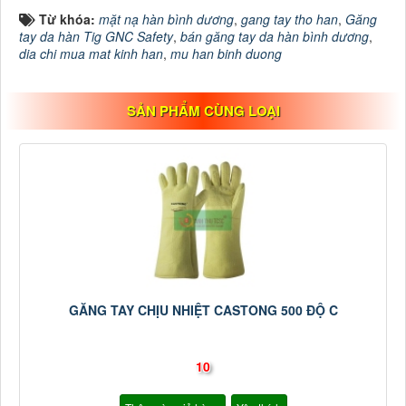
Từ khóa:
mặt nạ hàn bình dương
,
gang tay tho han
,
Găng
tay da hàn Tig GNC Safety
,
bán găng tay da hàn bình dương
,
dia chi mua mat kinh han
,
mu han binh duong
SẢN PHẨM CÙNG LOẠI
GĂNG TAY CHỊU NHIỆT CASTONG 500 ĐỘ C
10