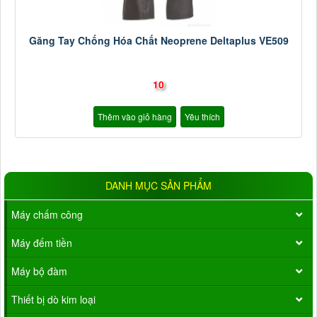
Găng Tay Chống Hóa Chất Neoprene Deltaplus VE509
10
Thêm vào giỏ hàng
Yêu thích
DANH MỤC SẢN PHẨM
Máy chấm công
Máy đếm tiền
Máy bộ đàm
Thiết bị dò kim loại