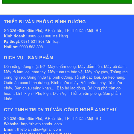
THIẾT BỊ VĂN PHÒNG BÌNH DƯƠNG
Số 326 Điện Biên Phủ, P.Phú Tân, TP Thủ Dầu Một, BD
Kinh doanh:
0909 583 808 Ms Hằng
Kỹ thuật
: 0931 531 808 Mr Hoạt
Hotline
: 0909 583 808
DỊCH VỤ - SẢN PHẨM
Đèn năng lượng mặt trời, Máy chấm công, Máy đếm tiền, Máy bộ đàm,
Máy rà kim loại cầm tay, Máy tuần tra bảo vệ, Máy hủy giấy, Thùng rác
công nghiệp, Sóng nhựa tại bình dương, Tủ sắt các loại, Xe kéo hàng,
Quần áo pccc bình dương, Bình chữa cháy, Vòi chữa cháy, Tủ chữa
cháy, Đèn chiếu sáng khẩn..., Bảo hộ lao động, Bộ ứng phó tràn đổ
hóa..., Linh kiện - Phụ kiện, Dịch Vụ, Thiết bị văn phòng, Sản phẩm
khác
CTY TNHH TM DV TƯ VẤN CÔNG NGHỆ ANH THƯ
Số 326 Điện Biên Phủ, P.Phú Tân, TP Thủ Dầu Một, BD
Website
: http://thietbianhthu.com
Email
: thietbianhthu@gmail.com