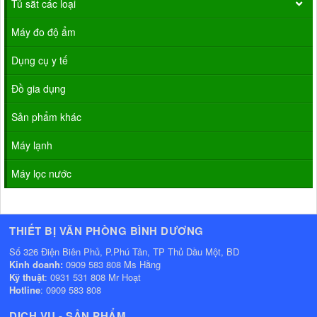
Tủ sắt các loại
Máy đo độ ẩm
Dụng cụ y tế
Đồ gia dụng
Sản phẩm khác
Máy lạnh
Máy lọc nước
THIẾT BỊ VĂN PHÒNG BÌNH DƯƠNG
Số 326 Điện Biên Phủ, P.Phú Tân, TP Thủ Dầu Một, BD
Kinh doanh:
0909 583 808 Ms Hằng
Kỹ thuật
: 0931 531 808 Mr Hoạt
Hotline
: 0909 583 808
DỊCH VỤ - SẢN PHẨM