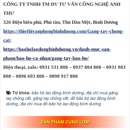
CÔNG TY TNHH TM DV TƯ VẤN CÔNG NGHỆ ANH
THƯ
326 Điện biên phủ, Phú tân, Thủ Dầu Một, Bình Dương
https://thietbivanphongbinhduong.com/Gang-tay-chong-
cat/
https://baoholaodongbinhduong.vn/danh-muc-san-
pham/bao-ho-ca-nhan/gang-tay-bao-ho
/
Điện thoại, zalo: 0931 531 808 – 0937 804 808 – 0931 983
808 – 0896 693 808 – 0898 917 808
Từ khóa:
bảo hộ lao động bình dương
,
địa chỉ mua găng
tay chống cắt
,
găng tay chống cắt
,
đồ bảo bộ lao động bình
dương
,
địa chỉ mua đồ bảo hộ lao động bình dương
SẢN PHẨM CÙNG LOẠI