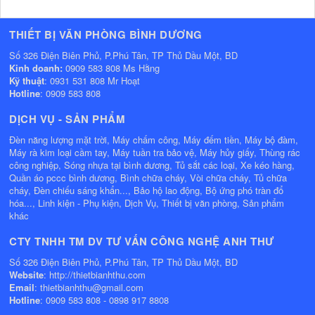
THIẾT BỊ VĂN PHÒNG BÌNH DƯƠNG
Số 326 Điện Biên Phủ, P.Phú Tân, TP Thủ Dầu Một, BD
Kinh doanh:
0909 583 808 Ms Hằng
Kỹ thuật
: 0931 531 808 Mr Hoạt
Hotline
: 0909 583 808
DỊCH VỤ - SẢN PHẨM
Đèn năng lượng mặt trời, Máy chấm công, Máy đếm tiền, Máy bộ đàm,
Máy rà kim loại cầm tay, Máy tuần tra bảo vệ, Máy hủy giấy, Thùng rác
công nghiệp, Sóng nhựa tại bình dương, Tủ sắt các loại, Xe kéo hàng,
Quần áo pccc bình dương, Bình chữa cháy, Vòi chữa cháy, Tủ chữa
cháy, Đèn chiếu sáng khẩn..., Bảo hộ lao động, Bộ ứng phó tràn đổ
hóa..., Linh kiện - Phụ kiện, Dịch Vụ, Thiết bị văn phòng, Sản phẩm
khác
CTY TNHH TM DV TƯ VẤN CÔNG NGHỆ ANH THƯ
Số 326 Điện Biên Phủ, P.Phú Tân, TP Thủ Dầu Một, BD
Website
: http://thietbianhthu.com
Email
: thietbianhthu@gmail.com
Hotline
: 0909 583 808 - 0898 917 8808