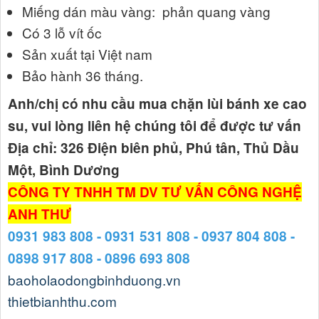
Miếng dán màu vàng: phản quang vàng
Có 3 lỗ vít ốc
Sản xuất tại Việt nam
Bảo hành 36 tháng.
Anh/chị có nhu cầu mua chặn lùi bánh xe cao
su, vui lòng liên hệ chúng tôi để được tư vấn
Địa chỉ: 326 Điện biên phủ, Phú tân, Thủ Dầu
Một, Bình Dương
CÔNG TY TNHH TM DV TƯ VẤN CÔNG NGHỆ
ANH THƯ
0931 983 808 - 0931 531 808 - 0937 804 808 -
0898 917 808 - 0896 693 808
baoholaodongbinhduong.vn
thietbianhthu.com