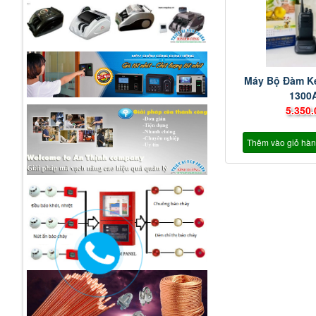
Máy Bộ Đàm K
1300
5.350.
Thêm vào giỏ hà