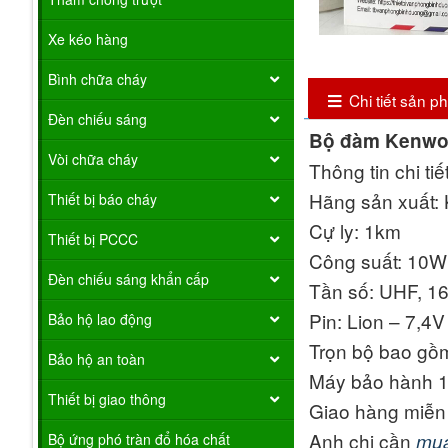
Xe kéo hàng
Bình chữa cháy
Chi tiết sản 
Đèn chiếu sáng
Bộ đàm Kenwo
Vòi chữa cháy
Thông tin chi ti
Hãng sản xuất:
Thiết bị báo cháy
Cự ly: 1km
Thiết bị PCCC
Công suất: 10W
Đèn chiếu sáng khẩn cấp
Tần số: UHF, 1
Pin: Lion – 7,4
Bảo hộ lao động
Trọn bộ bao gồm
Bảo hộ an toàn
Máy bảo hành 1
Thiết bị giao thông
Giao hàng miễn
Anh chị cần
mua
Bộ ứng phó tràn đổ hóa chất