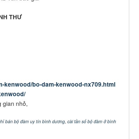
ANH THƯ
am-kenwood/bo-dam-kenwood-nx709.html
kenwood/
 gian nhỏ,
chỉ bán bộ đàm uy tín bình dương
,
cài tần số bộ đàm ở bình