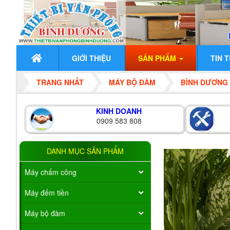
GIỚI THIỆU
SẢN PHẨM
TIN 
TRANG NHẤT
MÁY BỘ ĐÀM
BÌNH DƯƠNG
KINH DOANH
0909 583 808
DANH MỤC SẢN PHẨM
Máy chấm công
Máy đếm tiền
Máy bộ đàm