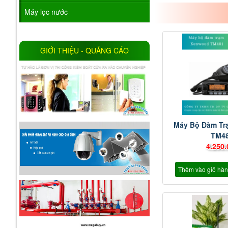
Máy lọc nước
GIỚI THIỆU - QUẢNG CÁO
Máy Bộ Đàm T
TM4
4.250.
Thêm vào giỏ hà