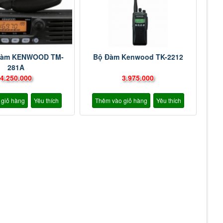
Đàm KENWOOD TM-
Bộ Đàm Kenwood TK-2212
281A
4.250.000
3.975.000
 giỏ hàng
Yêu thích
Thêm vào giỏ hàng
Yêu thích