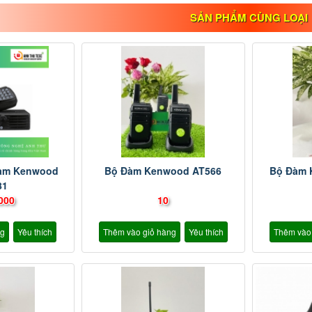
SẢN PHẨM CÙNG LOẠI
rạm Kenwood
Bộ Đàm Kenwood AT566
Bộ Đàm
81
000
10
ng
Yêu thích
Thêm vào giỏ hàng
Yêu thích
Thêm vào