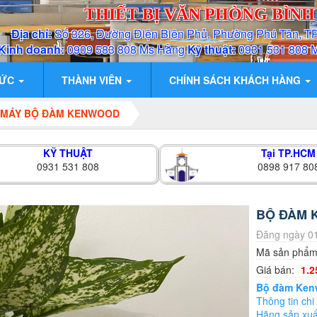
THIẾT BỊ VĂN PHÒNG BÌN
Địa chỉ:
Số 326, Đường Điện Biên Phủ, Phường Phú Tân, T
Kinh doanh:
0909 583 808 Ms Hằng
Kỹ thuật:
0931 531 808 
TỨC
THÀNH VIÊN
CHÍNH SÁCH KHÁCH HÀNG
 MÁY BỘ ĐÀM KENWOOD
KỸ THUẬT
Tại TP.HCM
0931 531 808
0898 917 80
BỘ ĐÀM 
Đăng ngày 01
Mã sản phẩ
Giá bán:
1.2
Bộ đàm Ken
Thông tin chi 
Hãng sản xu