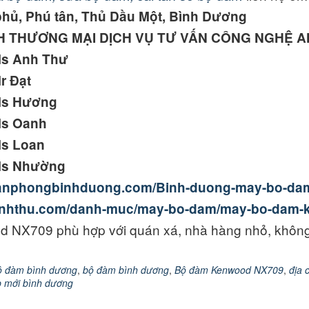
phủ, Phú tân, Thủ Dầu Một, Bình Dương
H THƯƠNG MẠI DỊCH VỤ TƯ VẤN CÔNG NGHỆ 
Ms Anh Thư
r Đạt
Ms Hương
Ms Oanh
Ms Loan
Ms Nhường
bivanphongbinhduong.com/Binh-duong-may-bo-d
hianhthu.com/danh-muc/may-bo-dam/may-bo-dam-
 NX709 phù hợp với quán xá, nhà hàng nhỏ, không
ộ đàm bình dương
,
bộ đàm bình dương
,
Bộ đàm Kenwood NX709
,
địa 
p mới bình dương