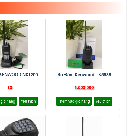
 KENWOOD NX1200
Bộ Đàm Kenwood TK5688
10
1.650.000
 giỏ hàng
Yêu thích
Thêm vào giỏ hàng
Yêu thích