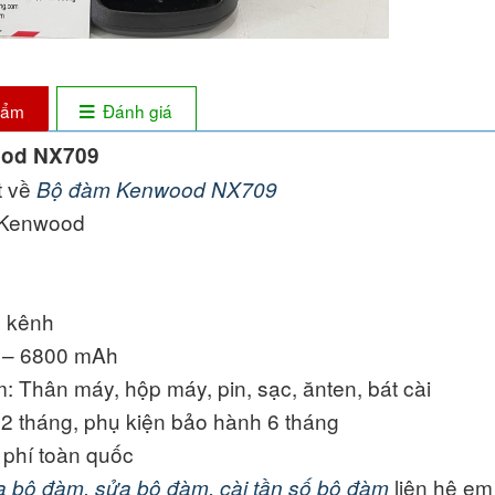
phẩm
Đánh giá
od NX709
ết về
Bộ đàm Kenwood NX709
 Kenwood
6 kênh
V – 6800 mAh
: Thân máy, hộp máy, pin, sạc, ănten, bát cài
2 tháng, phụ kiện bảo hành 6 tháng
 phí toàn quốc
liên hệ em
 bộ đàm, sửa bộ đàm, cài tần số bộ đàm