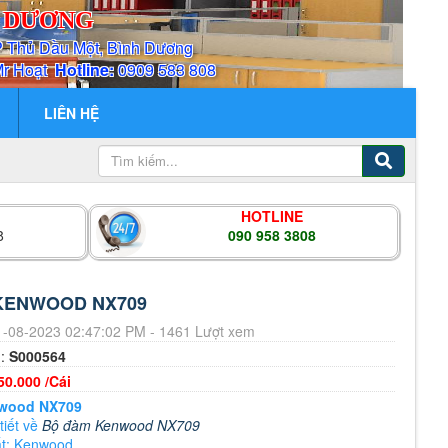
H DƯƠNG
P Thủ Dầu Một, Bình Dương
Mr Hoạt
Hotline:
0909 583 808
LIÊN HỆ
HOTLINE
8
090 958 3808
KENWOOD NX709
-08-2023 02:47:02 PM - 1461 Lượt xem
m:
S000564
50.000 /Cái
wood NX709
tiết về
Bộ đàm Kenwood NX709
ất: Kenwood