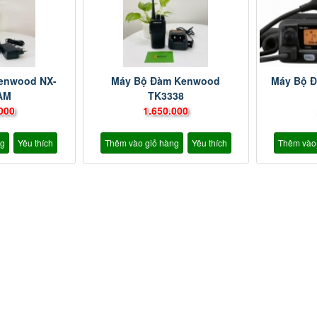
enwood NX-
Máy Bộ Đàm Kenwood
Máy Bộ 
AM
TK3338
000
1.650.000
ng
Yêu thích
Thêm vào giỏ hàng
Yêu thích
Thêm vào