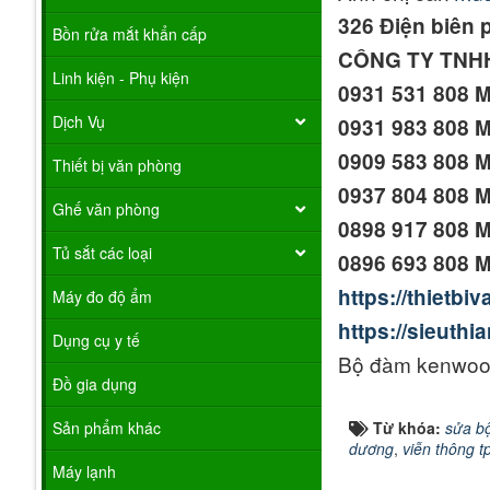
326 Điện biên 
Bồn rửa mắt khẩn cấp
CÔNG TY TNH
Linh kiện - Phụ kiện
0931 531 808 
Dịch Vụ
0931 983 808 M
0909 583 808 
Thiết bị văn phòng
0937 804 808 
Ghế văn phòng
0898 917 808 
Tủ sắt các loại
0896 693 808 
https://thiet
Máy đo độ ẩm
https://sieut
Dụng cụ y tế
Bộ đàm kenwood
Đồ gia dụng
Sản phẩm khác
Từ khóa:
sửa b
dương
,
viễn thông t
Máy lạnh