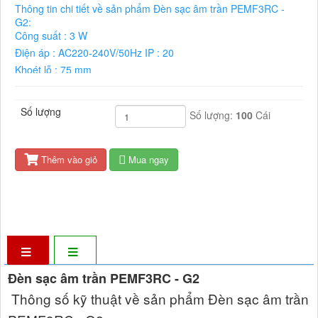
Thông tin chi tiết về sản phẩm Đèn sạc âm trần PEMF3RC -
G2:
Công suất : 3 W
Điện áp : AC220-240V/50Hz IP : 20
Khoét lỗ : 75 mm
Kích thước : 90x28.5 mm
Bảo hành : 2 năm
Số lượng
Số lượng:
100
Cái
Pin : Li-ion 3.7V 2600mAh
Thời lượng pin : 3 h
Chế độ hoạt động : Liên tục hoặc không liên tục
Thêm vào giỏ
Mua ngay
Lắp đặt : Âm trần
Đèn sạc âm trần PEMF3RC - G2
Thông số kỹ thuật về sản phẩm Đèn sạc âm trần