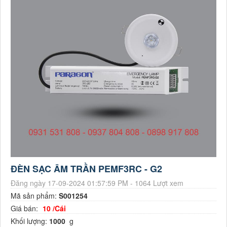
ĐÈN SẠC ÂM TRẦN PEMF3RC - G2
Đăng ngày 17-09-2024 01:57:59 PM - 1064 Lượt xem
Mã sản phẩm:
S001254
Giá bán:
10 /Cái
Khối lượng:
1000
g