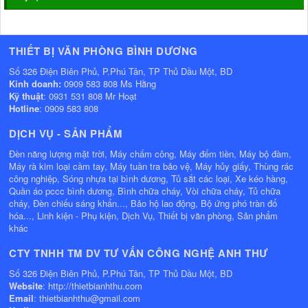
THIẾT BỊ VĂN PHÒNG BÌNH DƯƠNG
Số 326 Điện Biên Phủ, P.Phú Tân, TP Thủ Dầu Một, BD
Kinh doanh:
0909 583 808 Ms Hằng
Kỹ thuật
: 0931 531 808 Mr Hoạt
Hotline
: 0909 583 808
DỊCH VỤ - SẢN PHẨM
Đèn năng lượng mặt trời, Máy chấm công, Máy đếm tiền, Máy bộ đàm,
Máy rà kim loại cầm tay, Máy tuần tra bảo vệ, Máy hủy giấy, Thùng rác
công nghiệp, Sóng nhựa tại bình dương, Tủ sắt các loại, Xe kéo hàng,
Quần áo pccc bình dương, Bình chữa cháy, Vòi chữa cháy, Tủ chữa
cháy, Đèn chiếu sáng khẩn..., Bảo hộ lao động, Bộ ứng phó tràn đổ
hóa..., Linh kiện - Phụ kiện, Dịch Vụ, Thiết bị văn phòng, Sản phẩm
khác
CTY TNHH TM DV TƯ VẤN CÔNG NGHỆ ANH THƯ
Số 326 Điện Biên Phủ, P.Phú Tân, TP Thủ Dầu Một, BD
Website
: http://thietbianhthu.com
Email
: thietbianhthu@gmail.com