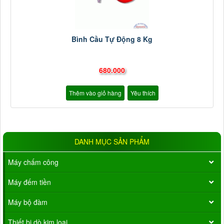
Bình Cầu Tự Động 8 Kg
680.000
Thêm vào giỏ hàng
Yêu thích
DANH MỤC SẢN PHẨM
Máy chấm công
Máy đếm tiền
Máy bộ đàm
Thiết bị dò kim loại