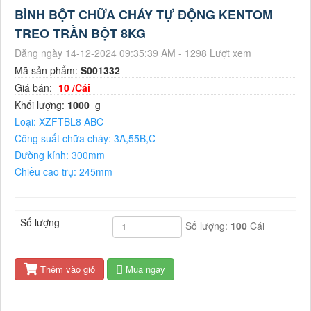
BÌNH BỘT CHỮA CHÁY TỰ ĐỘNG KENTOM
TREO TRẦN BỘT 8KG
Đăng ngày 14-12-2024 09:35:39 AM - 1298 Lượt xem
Mã sản phẩm:
S001332
Giá bán:
10 /Cái
Khối lượng:
1000
g
Loại: XZFTBL8 ABC
Công suất chữa cháy: 3A,55B,C
Đường kính: 300mm
Chiều cao trụ: 245mm
Trọng lượng trụ: 3.1kg
Trọng lượng chất chữa cháy: 8 kg ± 2%
Trọng lượng bình chữa cháy: 11.5 kg
Số lượng
Số lượng:
100
Cái
Nhiệt độ chuẩn: 680C
Khoảng cách phun: 2,5-3m
Thêm vào giỏ
Mua ngay
Thời gian phun hiệu quả: ≥10s
Áp suất khí dẫn: 1.2Mpa
Nhiệt độ làm việc ổn định: -100C ~ +500C