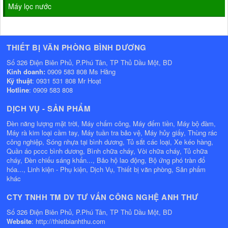
Máy lọc nước
THIẾT BỊ VĂN PHÒNG BÌNH DƯƠNG
Số 326 Điện Biên Phủ, P.Phú Tân, TP Thủ Dầu Một, BD
Kinh doanh:
0909 583 808 Ms Hằng
Kỹ thuật
: 0931 531 808 Mr Hoạt
Hotline
: 0909 583 808
DỊCH VỤ - SẢN PHẨM
Đèn năng lượng mặt trời, Máy chấm công, Máy đếm tiền, Máy bộ đàm,
Máy rà kim loại cầm tay, Máy tuần tra bảo vệ, Máy hủy giấy, Thùng rác
công nghiệp, Sóng nhựa tại bình dương, Tủ sắt các loại, Xe kéo hàng,
Quần áo pccc bình dương, Bình chữa cháy, Vòi chữa cháy, Tủ chữa
cháy, Đèn chiếu sáng khẩn..., Bảo hộ lao động, Bộ ứng phó tràn đổ
hóa..., Linh kiện - Phụ kiện, Dịch Vụ, Thiết bị văn phòng, Sản phẩm
khác
CTY TNHH TM DV TƯ VẤN CÔNG NGHỆ ANH THƯ
Số 326 Điện Biên Phủ, P.Phú Tân, TP Thủ Dầu Một, BD
Website
: http://thietbianhthu.com