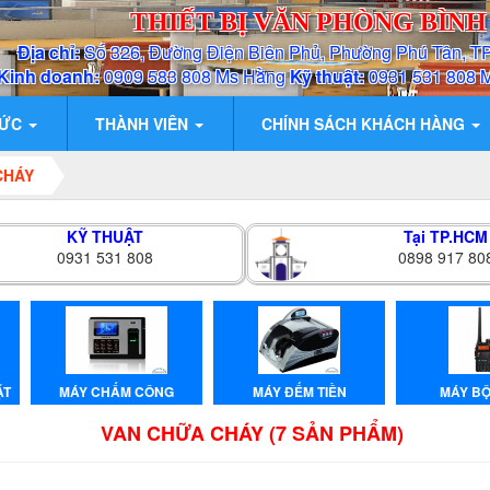
THIẾT BỊ VĂN PHÒNG BÌN
Địa chỉ:
Số 326, Đường Điện Biên Phủ, Phường Phú Tân, T
Kinh doanh:
0909 583 808 Ms Hằng
Kỹ thuật:
0931 531 808 
TỨC
THÀNH VIÊN
CHÍNH SÁCH KHÁCH HÀNG
CHÁY
KỸ THUẬT
Tại TP.HCM
0931 531 808
0898 917 80
ẶT
MÁY CHẤM CÔNG
MÁY ĐẾM TIỀN
MÁY BÔ
VAN CHỮA CHÁY (7 SẢN PHẨM)