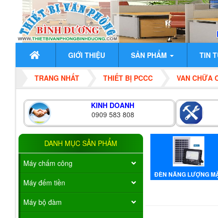
GIỚI THIỆU
SẢN PHẨM
TIN 
TRANG NHẤT
THIẾT BỊ PCCC
VAN CHỮA 
KINH DOANH
0909 583 808
DANH MỤC SẢN PHẨM
Máy chấm công
ĐÈN NĂNG LƯỢNG M
Máy đếm tiền
TRỜI
Máy bộ đàm