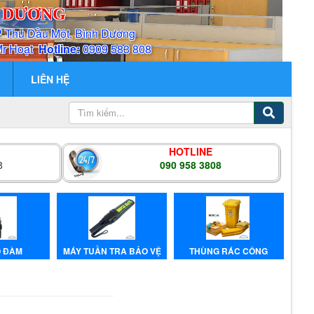
H DƯƠNG
P Thủ Dầu Một, Bình Dương
Mr Hoạt
Hotline:
0909 583 808
LIÊN HỆ
HOTLINE
8
090 958 3808
̣ ĐÀM
MÁY TUẦN TRA BẢO VỆ
THÙNG RÁC CÔNG
NGHIỆP