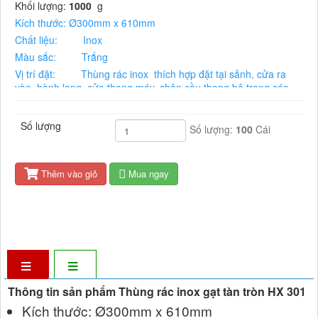
Khối lượng:
1000
g
Kích thước: Ø300mm x 610mm
Chất liệu: Inox
Màu sắc: Trắng
Vị trí đặt: Thùng rác inox thích hợp đặt tại sảnh, cửa ra
vào, hành lang, cửa thang máy, chân cầu thang bộ trong các
toà nhà, khách sạn, khu vui chơi giải trí
Bảo hành 12 tháng
Số lượng
Số lượng:
100
Cái
Thêm vào giỏ
Mua ngay
Thông tin sản phẩm Thùng rác inox gạt tàn tròn HX 301
Kích thước: Ø300mm x 610mm