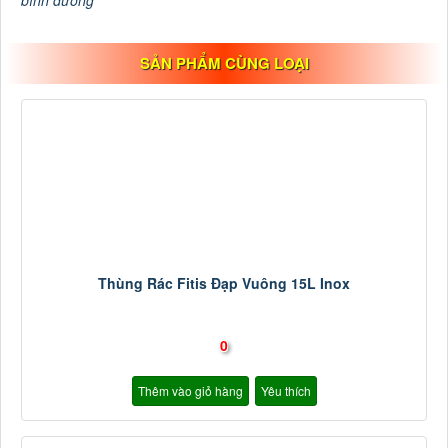
bình dương
SẢN PHẨM CÙNG LOẠI
Thùng Rác Fitis Đạp Vuông 15L Inox
0
Thêm vào giỏ hàng
Yêu thích