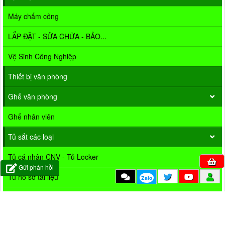
Máy chấm công
LẮP ĐẶT - SỬA CHỮA - BẢO...
Vệ Sinh Công Nghiệp
Thiết bị văn phòng
Ghế văn phòng
Ghế nhân viên
Tủ sắt các loại
Tủ cá nhân CNV - Tủ Locker
Gửi phản hồi
Tủ hồ sơ tài liệu
Zalo
Tủ dụng cụ vệ sinh
Tủ giày dép