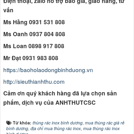
Điện thoại, zalo hỗ trợ báo giá, giao hàng, tư
vấn
Ms Hằng 0931 531 808
Ms Oanh 0937 804 808
Ms Loan 0898 917 808
Mr Đạt 0931 983 808
https://baoholaodongbinhduong.vn
http://sieuthianhthu.com
Cảm ơn quý khách hàng đã lựa chọn sản
phẩm, dịch vụ của ANHTHUTCSC
Từ khóa:
thùng rác inox bình dương
,
mua thùng rác giá rẻ
bình dương
,
địa chỉ mua thùng rác inox
,
mua thùng rác inox